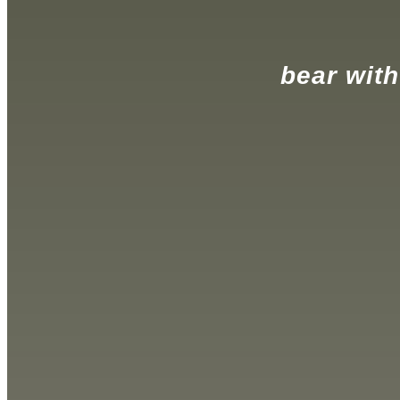
.
bear wit